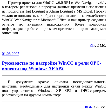
Пример проекта для WinCC v.6.0 SP4 и WebNavigator v.6.1,
в котором реализована передача данных времени исполнения
из подсистем Tag Logging и Alarm Logging в MS Excel. Проект
можно использовать как образец организации взаимодействия
WinCC/WebNavigator с Microsoft Office и как пример создания
отчетов во внешних приложениях. Более подробная
информация о работе с проектом приведена в прилагающемся
описании.
ZIP
, 2 Мб.
01.06.2007
Руководство по настройке WinCC в роли OPC-
клиента под Windows XP SP2
В документе кратко описана последовательность
действий, необходимых для настройки связи между WinCC
под управлением Windows XP SP2 и OPC-сервером,
работающим на другом компьютере.
PDF
, 132 Кб.