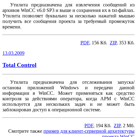
Утилита предназначена для извлечения сообщений из
архивов WinCC v6.0 SP3 и выше и сохранения их в txt-файлах.
Утилита позволяет буквально за несколько нажатий мышью
получить все сообщения проекта за требуемый промежуток
времени.
PDF
, 156 Кб.
ZIP
, 353 Кб.
13.03.2009
Total Control
Утилита предназначена для отслеживания запуска/
останова приложений Windows и передачи данной
информации в WinCC. Может применяться как средство
контроля за действиями оператора, когда АРМ с WinCC
используется для нескольких задач и не может быть
заблокирован доступ к операционной системе.
PDF
, 194 Кб.
ZIP
, 2 Мб.
Смотрите также
пример для клиент-серверной архитектуры
проекта WinCC