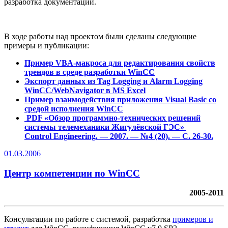
разработка документации.
В ходе работы над проектом были сделаны следующие
примеры и публикации:
Пример VBA-макроса для редактирования свойств
трендов в среде разработки WinCC
Экспорт данных из Tag Logging и Alarm Logging
WinCC/WebNavigator в MS Excel
Пример взаимодействия приложения Visual Basic со
средой исполнения WinCC
PDF
«Обзор программно-технических решений
системы телемеханики Жигулёвской ГЭС»
Control Engineering. — 2007. — №4 (20). — С. 26-30.
01.03.2006
Центр компетенции по WinCC
2005-2011
Консультации по работе с системой, разработка
примеров и