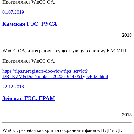
Программист WinCC OA.
01.07.2019
Камская ГЭС. РУСА
2018
WinCC OA, интеграция в существующую систему КАСУТП.
Программист WinCC OA.
https://fips.ru/registers-doc-view/fips_servlet?
DB=EVM&DocNumber=2020616447&TypeFile=html
22.12.2018
Зейская ГЭС. ГРАМ
2018
WinCC, разработка скрипта сохранения файлов ПДГ и ДК.