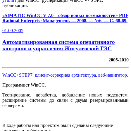
утилит
для WinCC, русификация WinCC v7.0 SP2,
публикации.
«SIMATIC WinCC V 7.0 – обзор новых возможностей»
PDF
Rational Enterprise Management. — 2008. — №6. — C. 68-69.
01.09.2005
Автоматизированная система оперативного
контроля и управления Жигулевской ГЭС
2005-2010
WinCC+STEP7, клиент-серверная архитектура, веб-навигатор.
Программист WinCC.
Тестирование, доработка, добавление новых подсистем,
расширение системы до связи с двумя резервированными
серверами.
В ходе работы над проектом были сделаны следующие
примеры и публикации: