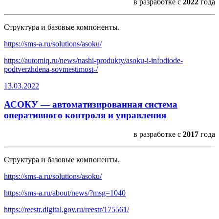
в разработке с
2022
года
Структура и базовые компоненты.
https://sms-a.ru/solutions/asoku/
https://automiq.ru/news/nashi-produkty/asoku-i-infodiode-
podtverzhdena-sovmestimost-/
13.03.2022
АСОКУ — автоматизированная система
оперативного контроля и управления
в разработке с
2017
года
Структура и базовые компоненты.
https://sms-a.ru/solutions/asoku/
https://sms-a.ru/about/news/?msg=1040
https://reestr.digital.gov.ru/reestr/175561/